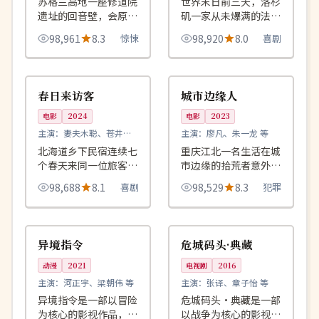
苏格兰高地一座修道院
世界末日前三天，洛杉
遗址的回音壁，会原样
矶一家从未爆满的法餐
反射 60 年前说过的
厅迎来排队三个街区的
98,961
8.3
惊悚
98,920
8.0
喜剧
话，唯一前提是说话者
食客，4K 修复重映加
必须已经死去。
入新结局。
99:27
99:02
完结
院线
日本
中国
春日来访客
城市边缘人
电影
2024
电影
2023
主演：
妻夫木聪、苍井优
主演：
廖凡、朱一龙 等
等
北海道乡下民宿连续七
重庆江北一名生活在城
个春天来同一位旅客，
市边缘的拾荒者意外捡
他每年只问三个问题然
到一只装满现金的旅行
98,688
8.1
喜剧
98,529
8.3
犯罪
后默默离开。
箱，从此开始被三拨人
同时追赶。
99:37
99:18
连载中
完结
英国
美国
异境指令
危城码头·典藏
动漫
2021
电视剧
2016
主演：
河正宇、梁朝伟 等
主演：
张译、章子怡 等
异境指令是一部以冒险
危城码头·典藏是一部
为核心的影视作品，围
以战争为核心的影视作