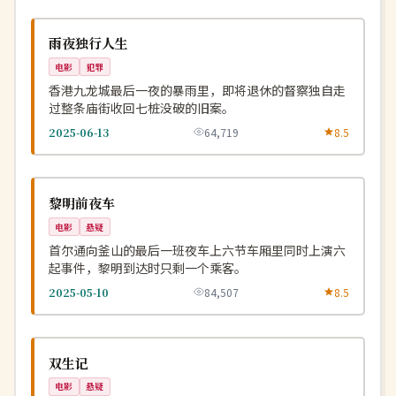
热播
NEW
中国
雨夜独行人生
电影
犯罪
香港九龙城最后一夜的暴雨里，即将退休的督察独自走
过整条庙街收回七桩没破的旧案。
2025-06-13
64,719
8.5
连载中
NEW
韩国
黎明前夜车
电影
悬疑
首尔通向釜山的最后一班夜车上六节车厢里同时上演六
起事件，黎明到达时只剩一个乘客。
2025-05-10
84,507
8.5
连载中
NEW
中国
双生记
电影
悬疑