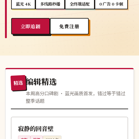
蓝光 4K
多线路秒播
全终端适配
0 广告 0 卡顿
立即追剧
免费注册
编辑精选
精选
本周高分口碑剧 · 蓝光画质首发，错过等于错过
整季话题
116分钟
杜比
英国
寂静的回音壁