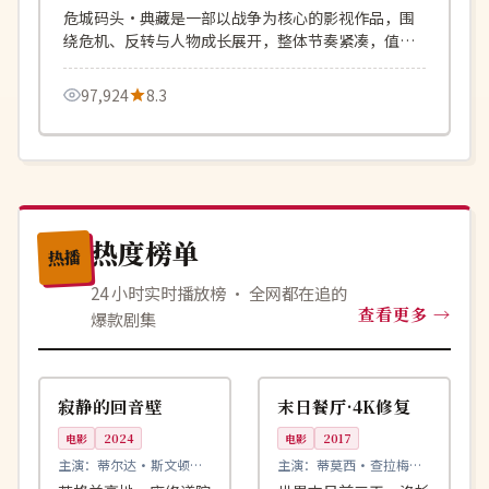
危城码头·典藏是一部以战争为核心的影视作品，围
绕危机、反转与人物成长展开，整体节奏紧凑，值得
推荐观看。
97,924
8.3
热度榜单
热播
24 小时实时播放榜 · 全网都在追的
查看更多
爆款剧集
99:06
99:03
杜比
杜比
英国
美国
寂静的回音壁
末日餐厅·4K修复
电影
2024
电影
2017
主演：
蒂尔达·斯文顿、
主演：
蒂莫西·查拉梅、
加里·奥德曼 等
杰西卡·查斯坦 等