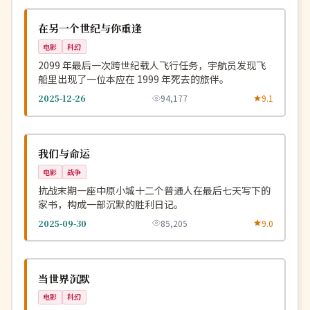
NEW
美国
在另一个世纪与你重逢
电影
科幻
2099 年最后一次跨世纪载人飞行任务，宇航员发现飞
船里出现了一位本应在 1999 年死去的旅伴。
2025-12-26
94,177
9.1
完结
NEW
中国
我们与命运
电影
战争
抗战末期一座中原小城十二个普通人在最后七天写下的
家书，构成一部沉默的胜利日记。
2025-09-30
85,205
9.0
高分
NEW
英国
当世界沉默
电影
科幻