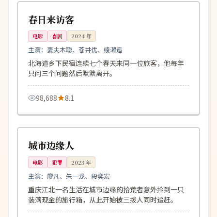
日本
春日来访客
电影
喜剧
2024
年
主演：
妻夫木聪、苍井优、绫濑遥
北海道乡下民宿连续七个春天来同一位旅客，他每年
只问三个问题然后默默离开。
98,688
8.1
119分钟
院线
中国
城市边缘人
电影
犯罪
2023
年
主演：
廖凡、朱一龙、段奕宏
重庆江北一名生活在城市边缘的拾荒者意外捡到一只
装满现金的旅行箱，从此开始被三拨人同时追赶。