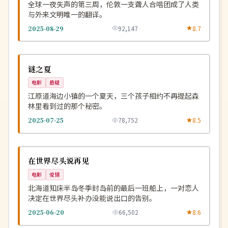
全球一夜失声的第三周，伦敦一支聋人合唱团成了人类
与外来文明唯一的翻译。
2025-08-29
92,147
8.7
高分
NEW
韩国
谜之夏
电影
悬疑
江原道海边小镇的一个夏天，三个孩子相约不再提起森
林里看到过的那个秘密。
2025-07-25
78,752
8.5
独播
NEW
日本
在世界尽头说再见
电影
爱情
北海道知床半岛冬季封岛前的最后一班船上，一对恋人
决定在世界尽头补办没能说出口的告别。
2025-06-20
66,502
8.6