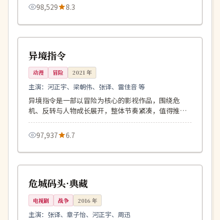
98,529
8.3
155分钟
连载中
英国
异境指令
动漫
冒险
2021
年
主演：
河正宇、梁朝伟、张译、雷佳音 等
异境指令是一部以冒险为核心的影视作品，围绕危
机、反转与人物成长展开，整体节奏紧凑，值得推荐
观看。
97,937
6.7
152分钟
完结
美国
危城码头·典藏
电视剧
战争
2016
年
主演：
张译、章子怡、河正宇、周迅