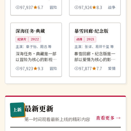
绕危机、反转与人物成
品，围绕危机、反转与
97,937
6.7
冒险
97,924
8.3
战争
长展开，整体节奏紧
人物成长展开，整体节
凑，值得推荐观看。
奏紧凑，值得推荐观
99:00
99:28
完结
高分
看。
日本
日本
深海任务·典藏
暴雪回廊·纪念版
纪录片
2022
动漫
2021
主演：
章子怡、周迅 等
主演：
张译、易烊千玺 等
深海任务·典藏是一部
暴雪回廊·纪念版是一
以冒险为核心的影视作
部以爱情为核心的影视
品，围绕危机、反转与
作品，围绕危机、反转
97,923
9.3
冒险
97,877
7.7
爱情
人物成长展开，整体节
与人物成长展开，整体
奏紧凑，值得推荐观
节奏紧凑，值得推荐观
看。
看。
最新更新
上新
查看更多
第一时间观看最新上线的精彩内容
连载中