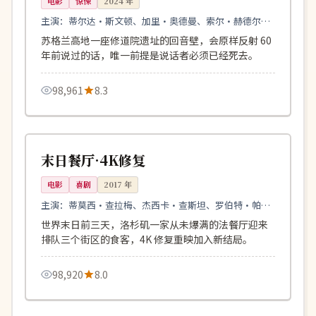
电影
惊悚
2024
年
主演：
蒂尔达·斯文顿、加里·奥德曼、索尔·赫德尔斯
顿
苏格兰高地一座修道院遗址的回音壁，会原样反射 60
年前说过的话，唯一前提是说话者必须已经死去。
98,961
8.3
105分钟
杜比
美国
末日餐厅·4K修复
电影
喜剧
2017
年
主演：
蒂莫西·查拉梅、杰西卡·查斯坦、罗伯特·帕丁
森
世界末日前三天，洛杉矶一家从未爆满的法餐厅迎来
排队三个街区的食客，4K 修复重映加入新结局。
98,920
8.0
102分钟
完结