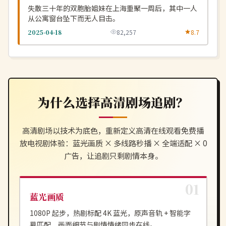
失散三十年的双胞胎姐妹在上海重聚一周后，其中一人
从公寓窗台坠下而无人目击。
2025-04-18
82,257
8.7
为什么选择
高清剧场
追剧？
高清剧场
以技术为底色，重新定义
高清在线观看免费播
放电视剧
体验：蓝光画质 × 多线路秒播 × 全端适配 × 0
广告，让追剧只剩剧情本身。
蓝光画质
1080P 起步，热剧标配 4K 蓝光，原声音轨 + 智能字
幕匹配，画面细节与剧情情绪同步在线。